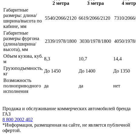
2 метра
3 метра
4 метр
Габаритные
размеры: длина/
5540/2066/2120
6619/2066/2120
7310/2066
ширина/высота по
кабине, мм
Габаритные
размеры фургона
2339/1978/1800
3030/1978/1800
4050/1978
(длина/ширина/
высота), мм
Объем кузова, куб.
8,3
10,7
14,4
м
Грузоподъемность,
До 1450
До 1400
До 1350
кг
Возможность
полноприводного
да
да
нет
исполнения
Продажа и обслуживание коммерческих автомобилей бренда
ГАЗ
8 800 2002 402
*Информация, размещенная на сайте, не является публичной
офертой.