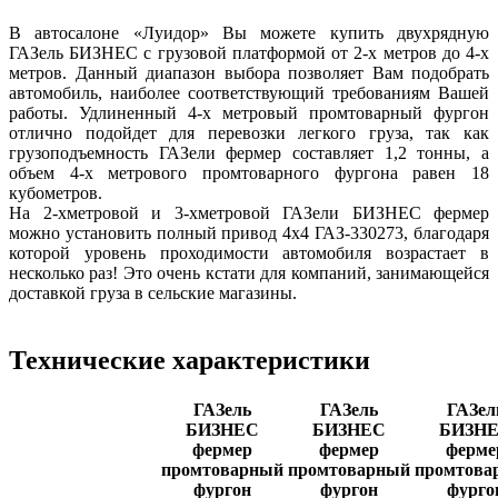
В автосалоне «Луидор» Вы можете купить двухрядную
ГАЗель БИЗНЕС с грузовой платформой от 2-х метров до 4-х
метров. Данный диапазон выбора позволяет Вам подобрать
автомобиль, наиболее соответствующий требованиям Вашей
работы. Удлиненный 4-х метровый промтоварный фургон
отлично подойдет для перевозки легкого груза, так как
грузоподъемность ГАЗели фермер составляет 1,2 тонны, а
объем 4-х метрового промтоварного фургона равен 18
кубометров.
На 2-хметровой и 3-хметровой ГАЗели БИЗНЕС фермер
можно установить полный привод 4х4 ГАЗ-330273, благодаря
которой уровень проходимости автомобиля возрастает в
несколько раз! Это очень кстати для компаний, занимающейся
доставкой груза в сельские магазины.
Технические характеристики
ГАЗель
ГАЗель
ГАЗел
БИЗНЕС
БИЗНЕС
БИЗН
фермер
фермер
ферме
промтоварный
промтоварный
промтова
фургон
фургон
фурго