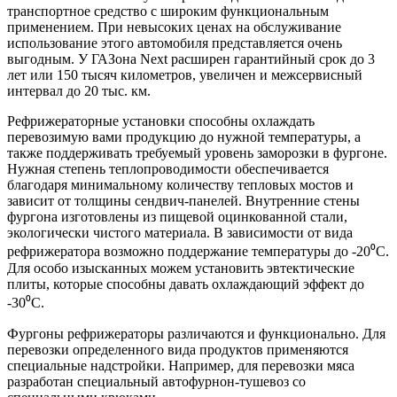
транспортное средство с широким функциональным
применением. При невысоких ценах на обслуживание
использование этого автомобиля представляется очень
выгодным. У ГАЗона Next расширен гарантийный срок до 3
лет или 150 тысяч километров, увеличен и межсервисный
интервал до 20 тыс. км.
Рефрижераторные установки способны охлаждать
перевозимую вами продукцию до нужной температуры, а
также поддерживать требуемый уровень заморозки в фургоне.
Нужная степень теплопроводимости обеспечивается
благодаря минимальному количеству тепловых мостов и
зависит от толщины сендвич-панелей. Внутренние стены
фургона изготовлены из пищевой оцинкованной стали,
экологически чистого материала. В зависимости от вида
рефрижератора возможно поддержание температуры до -20⁰С.
Для особо изысканных можем установить эвтектические
плиты, которые способны давать охлаждающий эффект до
-30⁰С.
Фургоны рефрижераторы различаются и функционально. Для
перевозки определенного вида продуктов применяются
специальные надстройки. Например, для перевозки мяса
разработан специальный автофурнон-тушевоз со