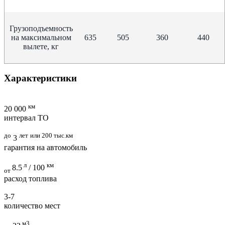
Грузоподъемность
на максимальном
635
505
360
440
вылете, кг
Характеристики
км
20 000
интервал ТО
до
лет
или 200 тыс.км
3
гарантия на автомобиль
л
км
8.5
/ 100
от
расход топлива
3-7
количество мест
м3