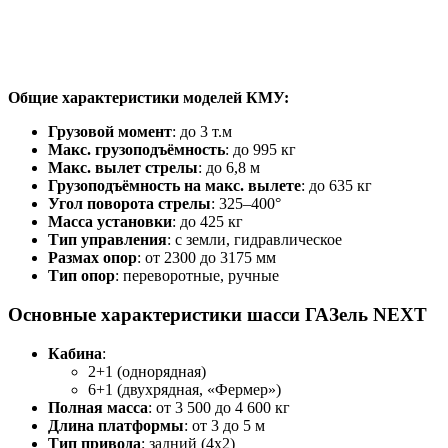
Общие характеристики моделей КМУ:
Грузовой момент
: до 3 т.м
Макс. грузоподъёмность
: до 995 кг
Макс. вылет стрелы
: до 6,8 м
Грузоподъёмность на макс. вылете
: до 635 кг
Угол поворота стрелы
: 325–400°
Масса установки
: до 425 кг
Тип управления
: с земли, гидравлическое
Размах опор
: от 2300 до 3175 мм
Тип опор
: переворотные, ручные
Основные характеристики шасси ГАЗель NEXT
Кабина
:
2+1 (однорядная)
6+1 (двухрядная, «Фермер»)
Полная масса
: от 3 500 до 4 600 кг
Длина платформы
: от 3 до 5 м
Тип привода
: задний (4x2)