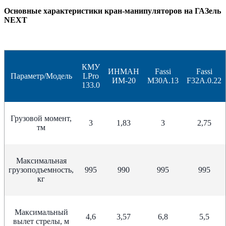
Основные характеристики кран-манипуляторов на ГАЗель
NEXT
КМУ
ИНМАН
Fassi
Fassi
Параметр/Модель
LPro
ИМ-20
M30A.13
F32А.0.22
133.0
Грузовой момент,
3
1,83
3
2,75
тм
Максимальная
грузоподъемность,
995
990
995
995
кг
Максимальный
4,6
3,57
6,8
5,5
вылет стрелы, м