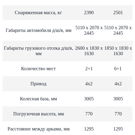
Снаряженная масса, кг
2390
2501
5110 х 2070 х
5110 х 2070 х
Габариты автомобиля д/ш/в, мм
2445
2445
Габариты грузового отсека д/ш/в,
2600 х 1830 х
1850 х 1830 х
мм
1630
1630
Количество мест
2+1
6+1
Привод
4х2
4х2
Колесная база, мм
3005
3005
Погрузочная высота, мм
770
770
Расстояние между арками, мм
1295
1295