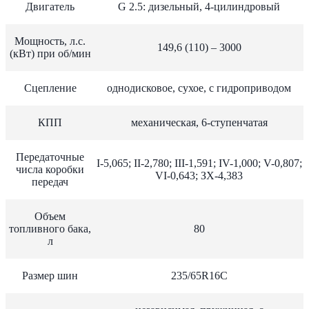
Двигатель
G 2.5: дизельный, 4-цилиндровый
Мощность, л.с.
149,6 (110) – 3000
(кВт) при об/мин
Сцепление
однодисковое, сухое, с гидроприводом
КПП
механическая, 6-ступенчатая
Передаточные
I-5,065; II-2,780; III-1,591; IV-1,000; V-0,807;
числа коробки
VI-0,643; ЗХ-4,383
передач
Объем
топливного бака,
80
л
Размер шин
235/65R16C