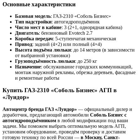
Основные характеристики
Базовая модель
: ГАЗ-2310 «Соболь Бизнес»
Тип надстройки
: автогидроподъёмник
Число мест в кабине
: 3 (2+1, однорядная кабина)
Двигатель
: бензиновый Evotech 2.7
Коробка передач
: 5-ступенчатая механическая
Привод
: задний (4×2) или полный (4×4)
Высота подъёма люльки
: до 14 метров (в зависимости
от выбранной установки)
Грузоподъёмность люльки
: до 250 кг
Назначение
: обслуживание городских коммуникаций,
монтаж наружной рекламы, обрезка деревьев, фасадные
и ремонтные работы
Купить ГАЗ-2310 «Соболь Бизнес» АГП в
«Луидор»
Автоцентр бренда ГАЗ «Луидор»
— официальный дилер и
доработчик, предлагающий автомобили
Соболь Бизнес с
автогидроподъёмником
в любой модификации под ваши
задачи. Мы поможем выбрать оптимальную модель АГП,
установим оборудование, проведём проверку и доставим
готовую технику по всей России —
в Москву, Санкт-