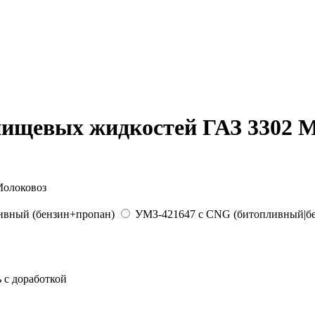
пищевых жидкостей ГАЗ 3302 
ливный (бензин+пропан)
УМЗ-421647 с CNG (битопливный|бе
 с доработкой