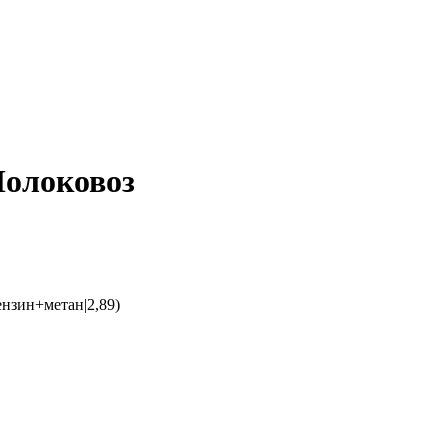
Молоковоз
нзин+метан|2,89)