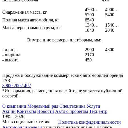
4700…
4900…
Снаряженная масса, кг
5200
5400
Полная масса автомобиля, кг
6540
1340…
1540…
Масса перевозимого груза, кг
1840
2040
Внутренние размеры платформы, мм:
- длина
2900
4300
- ширина
2170
- высота
450
Продажа и обслуживание коммерческих автомобилей бренда
ГАЗ
8 800 2002 402
*Информация, размещенная на сайте, не является публичной
офертой.
О компании
Модельный ряд
Спецтехника
Услуги
Акции
Контакты
Новости
Авто с пробегом
Техцентр
1995 - 2026
Мы в социальных сетях:
Политика конфиденциальности
Автомобили недели
Записаться на тест-драйв
Получать