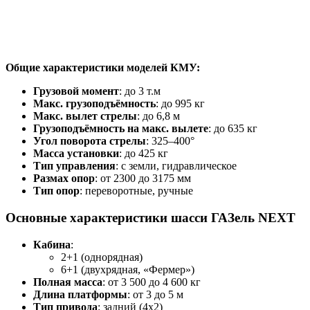
Общие характеристики моделей КМУ:
Грузовой момент
: до 3 т.м
Макс. грузоподъёмность
: до 995 кг
Макс. вылет стрелы
: до 6,8 м
Грузоподъёмность на макс. вылете
: до 635 кг
Угол поворота стрелы
: 325–400°
Масса установки
: до 425 кг
Тип управления
: с земли, гидравлическое
Размах опор
: от 2300 до 3175 мм
Тип опор
: переворотные, ручные
Основные характеристики шасси ГАЗель NEXT
Кабина
:
2+1 (однорядная)
6+1 (двухрядная, «Фермер»)
Полная масса
: от 3 500 до 4 600 кг
Длина платформы
: от 3 до 5 м
Тип привода
: задний (4x2)