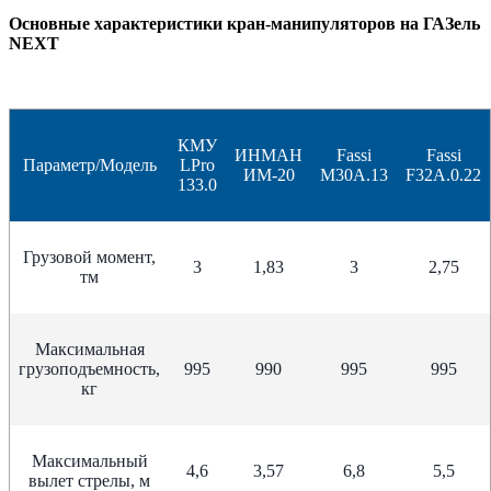
Основные характеристики кран-манипуляторов на ГАЗель
NEXT
КМУ
ИНМАН
Fassi
Fassi
Параметр/Модель
LPro
ИМ-20
M30A.13
F32А.0.22
133.0
Грузовой момент,
3
1,83
3
2,75
тм
Максимальная
грузоподъемность,
995
990
995
995
кг
Максимальный
4,6
3,57
6,8
5,5
вылет стрелы, м