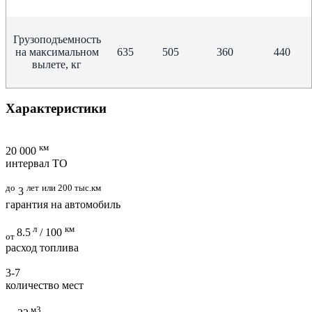
Грузоподъемность
на максимальном
635
505
360
440
вылете, кг
Характеристики
км
20 000
интервал ТО
до
лет
или 200 тыс.км
3
гарантия на автомобиль
л
км
8.5
/ 100
от
расход топлива
3-7
количество мест
м3