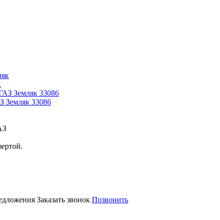
к
З Земляк 33086
АЗ
фертой.
редложения
Заказать звонок
Позвонить