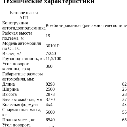
Технические характеристики
Базовое шасси
АГП
Конструкция
Комбинированная (рычажно-телескопиче
автогидроподъемника
Рабочая высота
19
подъема, м
Модель автомобиля
30101P
по ОТТС
Вылет, м/
7
Грузоподъемность, кг.
11,5/100
Угол поворота
360
колонны, град.
Габаритные размеры
автомобиля, мм:
Длина
8298
82
Ширина
2500
25
Высота
2878
28
База автомобиля, мм
3770
37
Колесная формула
4х4
4х
Снаряженная масса,
5600
55
кг.
Полная масса, кг.
6540
65
Угол поворота